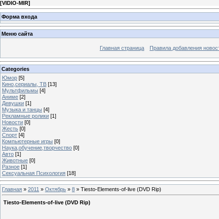
[
VIDIO-MIR
]
Форма входа
Меню сайта
Главная страница
Правила добавления новос
Categories
Юмор
[5]
Кино,сериалы, ТВ
[13]
Мультфильмы
[4]
Аниме
[2]
Девушки
[1]
Музыка и танцы
[4]
Рекламные ролики
[1]
Новости
[0]
Жесть
[0]
Спорт
[4]
Компьютерные игры
[0]
Наука,обучение,творчество
[0]
Авто
[1]
Животные
[0]
Разное
[1]
Сексуальная Психология
[18]
Главная
»
2011
»
Октябрь
»
8
» Tiesto-Elements-of-live (DVD Rip)
Tiesto-Elements-of-live (DVD Rip)