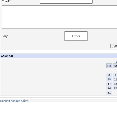
Email *:
Код *:
Calendar
Пн
Вт
3
4
10
11
17
18
24
25
31
Полная версия сайта