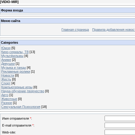
[
VIDIO-MIR
]
Форма входа
Меню сайта
Главная страница
Правила добавления новос
Categories
Юмор
[5]
Кино,сериалы, ТВ
[13]
Мультфильмы
[4]
Аниме
[2]
Девушки
[1]
Музыка и танцы
[4]
Рекламные ролики
[1]
Новости
[0]
Жесть
[0]
Спорт
[4]
Компьютерные игры
[0]
Наука,обучение,творчество
[0]
Авто
[1]
Животные
[0]
Разное
[1]
Сексуальная Психология
[18]
Имя отправителя
*
:
E-mail отправителя
*
:
Web-site: