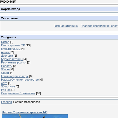
[
VIDIO-MIR
]
Форма входа
Меню сайта
Главная страница
Правила добавления новос
Categories
Юмор
[5]
Кино,сериалы, ТВ
[13]
Мультфильмы
[4]
Аниме
[2]
Девушки
[1]
Музыка и танцы
[4]
Рекламные ролики
[1]
Новости
[0]
Жесть
[0]
Спорт
[4]
Компьютерные игры
[0]
Наука,обучение,творчество
[0]
Авто
[1]
Животные
[0]
Разное
[1]
Сексуальная Психология
[18]
Главная
»
Архив материалов
Наруто Ураганные хроники 143